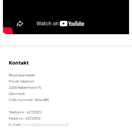
Kontakt
Boutique Isabel
Privat lokation
2200 København N
Denmark
CVR-nummer
:
31144981
Telefonnr.
:
42721572
Mobil nr.
:
42721572
E-mail
:
kontakt@boutiqueisabel.dk