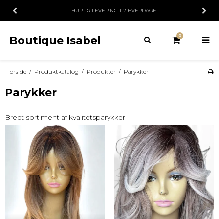
HURTIG LEVERING
1-2 HVERDAGE
0
Boutique Isabel
Forside
/
Produktkatalog
/
Produkter
/
Parykker
Parykker
Bredt sortiment af kvalitetsparykker